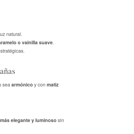
uz natural.
caramelo o vainilla suave
.
stratégicas.
tañas
do sea
armónico
y con
matiz
más elegante y luminoso
sin