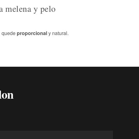
ia melena y pelo
do quede
proporcional
y natural.
lon