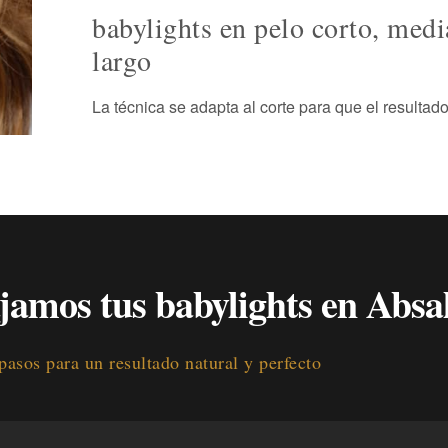
babylights en pelo corto, med
largo
La técnica se adapta al corte para que el resulta
amos tus babylights en Absa
pasos para un resultado natural y perfecto