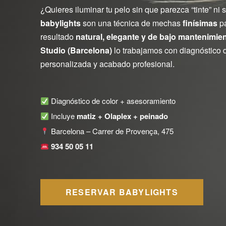
¿Quieres iluminar tu pelo sin que parezca “tinte” ni
babylights
son una técnica de mechas
finísimas
pa
resultado
natural, elegante y de bajo mantenimie
Studio (Barcelona)
lo trabajamos con diagnóstico d
personalizada y acabado profesional.
Diagnóstico de color + asesoramiento
Incluye
matiz + Olaplex + peinado
Barcelona – Carrer de Provença, 475
934 50 05 11
RESERVAR BABYLIGHTS