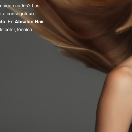
 se vean cortes? Las
ra conseguir un
nto
. En
Absalon Hair
e color, técnica