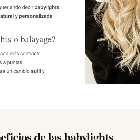
 queriendo decir
babylights
.
atural y personalizada
hts o balayage?
 con más contraste.
 a puntas.
ara un cambio
sutil
y
eficios de las babylights